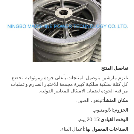
ثوقية. تخضع
صارم وعمليات