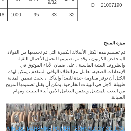
112
26977
(51)
(120)
345
1100
1422
218
1000
عها من الفولاذ
ل الثقيلة
وثوق في
دم ، يمكن لهذه
ث تضمن المتانة
 تصميمها المريح
تثبيت ومهام