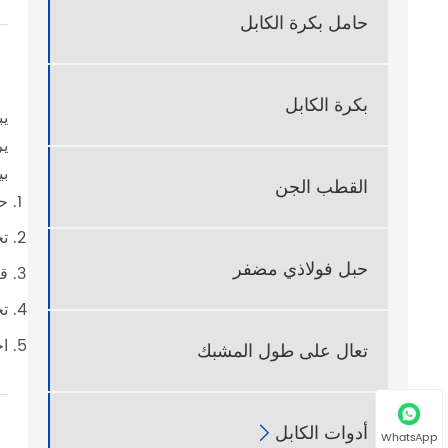
حامل بكرة الكابل
بكرة الكابل
يب
ير
بي
القطب الجن
حد
تح
حبل فولاذي مضفر
قم
تح
اخ
تعال على طول المشبك
أدوات الكابل

WhatsApp