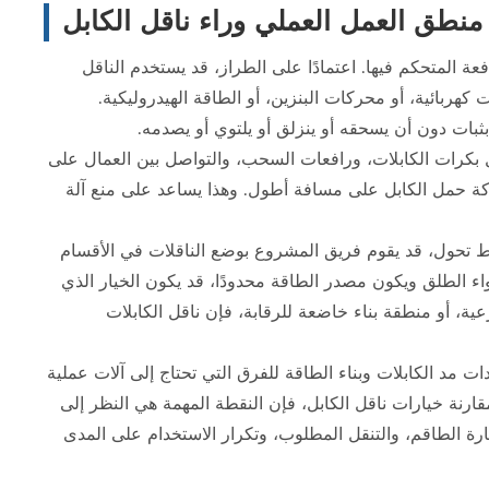
منطق العمل العملي وراء ناقل الكابل
فعة المتحكم فيها. اعتمادًا على الطراز، قد يستخدم الناقل
هربائية، أو محركات البنزين، أو الطاقة الهيدروليكية.
ثبات دون أن يسحقه أو ينزلق أو يلتوي أو يصدمه.
ل بكرات الكابلات، ورافعات السحب، والتواصل بين العمال على
ة حمل الكابل على مسافة أطول. وهذا يساعد على منع آلة
ط تحول، قد يقوم فريق المشروع بوضع الناقلات في الأقسام
ء الطلق ويكون مصدر الطاقة محدودًا، قد يكون الخيار الذي
ية، أو منطقة بناء خاضعة للرقابة، فإن ناقل الكابلات
ة Ningbo Marshine Power Technology Co., Ltd. معدات مد الكابلات وبناء الطاقة للفرق التي تحتاج إلى آلات عملية
قارنة خيارات ناقل الكابل، فإن النقطة المهمة هي النظر إلى
ارة الطاقم، والتنقل المطلوب، وتكرار الاستخدام على المدى