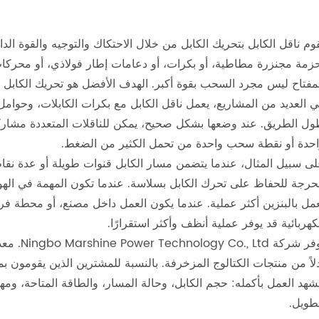
وم ناقل الكابل بتحريك الكابل من خلال الاحتكاك والتوجيه والقوة الدا
زمة مجنزرة مطاطية، أو بكرات، أو دعامات إطار فولاذي، أو محركات ك
مفتاح ليس مجرد السحب بقوة أكبر. الهدف الأفضل هو تحريك الكابل ب
 العديد من المشاريع، يعمل ناقل الكابل مع بكرات الكابلات، وحوام
ل الطريق. عند وضعها بشكل صحيح، يمكن للناقلات المتعددة مشارك
حدة أو نقطة سحب واحدة من تحمل الكثير من الضغط.
ى سبيل المثال، عندما يتضمن مسار الكابل قنوات طويلة أو عدة نقا
حرجة للحفاظ على تحرك الكابل بسلاسة. عندما تكون المهمة في الهوا
مل بالبنزين أكثر عملية. عندما يكون العمل داخل مصنع، أو محطة فرع
كهربائية قد يوفر عملية أنظف وأكثر استقرارًا.
توفر شرك
لاً من منتجات الكتالوج المزخرفة. بالنسبة للمشترين الذين يقومون بم
هد العمل بأكمله: حجم الكابل، وحالة المسار، والطاقة المتاحة، ومه
طويل.