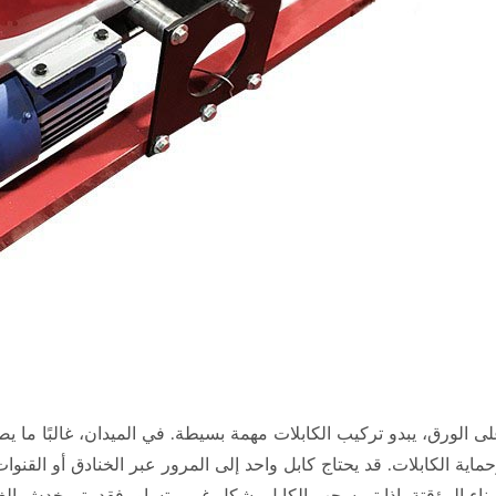
ى الورق، يبدو تركيب الكابلات مهمة بسيطة. في الميدان، غالبًا ما يص
ماية الكابلات. قد يحتاج كابل واحد إلى المرور عبر الخنادق أو القنوات
بناء المؤقتة. إذا تم سحب الكابل بشكل غير متساو، فقد يتم خدش الغلا