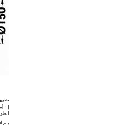
تطبيق
العلو
يتم ا