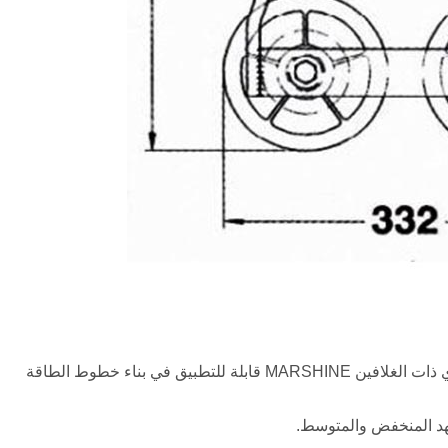
إن أسطوانة التثبيت ذات الإطار الفولاذي المجلفن ذات الخط المعزول العلوي ذات الغلافين MARSHINE قابلة للتطبيق في بناء خطوط الطاقة
لجهد المنخفض والمتوسط.