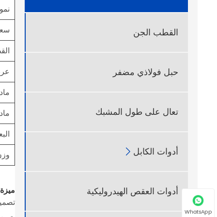
نمو
القطب الجن
سعة
الق
حبل فولاذي مضفر
عرض
ماد
تعال على طول المشبك
ماد
البع
أدوات الكابل

وزن
أدوات العقص الهيدروليكية
ميزة 
تصميم
WhatsApp