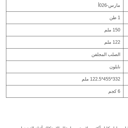
مارس-026أ
1 طن
150 ملم
122 ملم
الصلب المجلفن
نايلون
332*455*122.5 ملم
6 كجم