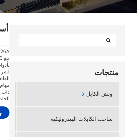
أسط
026A
بأدوا
منتجات
الطاق
مهام 
ونش الكابل

الخاص
ساحب الكابلات الهيدروليكية