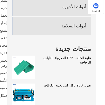
يتميز
أدوات الأجهزة
حزم ن
E-Mail
تعمل 
إطار 
أدوات السلامة
يتمتع
دعم 
محامل
منتجات جديدة
قدرة 
علبة الكابلات FRP المعزولة بالألياف
الزجاجية
وهي قا
تصميم
الأسط
تعزيز 900 ناقل كبل تغذية الكابلات
خفيفة
هيكل 