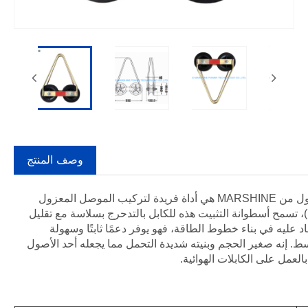
وصف المنتج
إن أسطوانة التثبيت ذات الإطار الفولاذي المجلفن ذات الغلاف العلوي المعزول من MARSHINE هي أداة فريدة لتركيب الموصل المعزول
، تسمح أسطوانة التثبيت هذه للكابل بالتدحرج بسلاسة مع تقليل
د عليه في بناء خطوط الطاقة، فهو يوفر دعمًا ثابتًا وسهولة
ط. إنه صغير الحجم وبنيته شديدة التحمل مما يجعله أحد الأصول
العمل على الكابلات الهوائية.